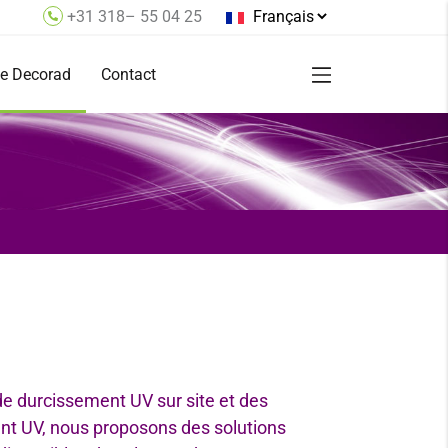
+31 318– 55 04 25
Select
your
de Decorad
Contact
language
Service commercial
n
Service et assistance
 vision
ommerciaux
nstructions
ges
e durcissement UV sur site
et des
nt UV, nous proposons des solutions