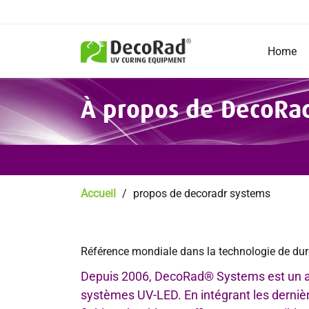
Main
navigation
Home
FR
Aller
À propos de DecoRa
au
contenu
principal
Fil
Accueil
propos de decoradr systems
d'Ariane
Référence mondiale dans la technologie de du
Depuis 2006, DecoRad® Systems est un a
systèmes UV-LED. En intégrant les derniè