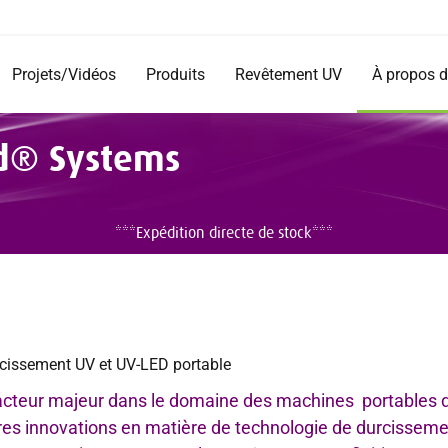
Projets/Vidéos
Produits
Revêtement UV
À propos 
Produits
Enterprise
d® Systems
Documentation
Impressio
Location
Mission et
Agents c
Vidéos d'i
***Expédition directe de stock***
Témoigna
Carrières
rcissement UV et UV-LED portable
cteur majeur dans le domaine des machines portables d
res innovations en matière de technologie de durcisseme